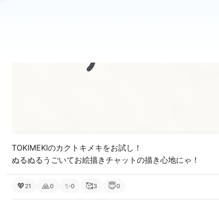
TOKIMEKIのカクトキメキをお試し！

ぬるぬるうごいてお絵描きチャットの描き心地にゃ！
💖
🙏
✨
🥰
😇
21
0
0
3
0