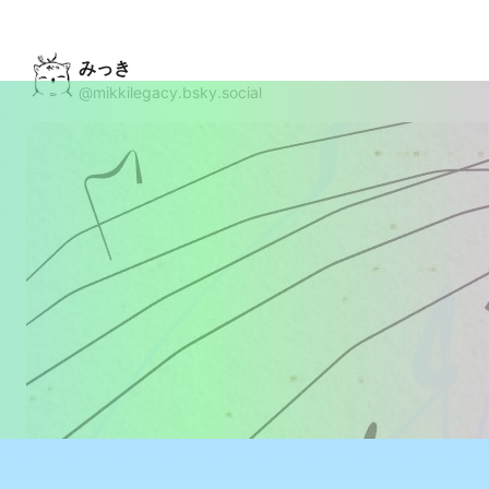
みっき
@mikkilegacy.bsky.social