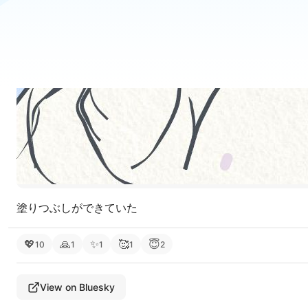
塗りつぶしができていた
💖
🙏
✨
🥰
😇
10
1
1
1
2
View on Bluesky