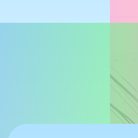
ubanis
@ubanis.com