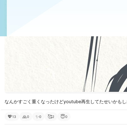
なんかすごく重くなったけどyoutube再生してたせいかも
💖
🙏
✨
🥰
😇
13
0
0
2
0