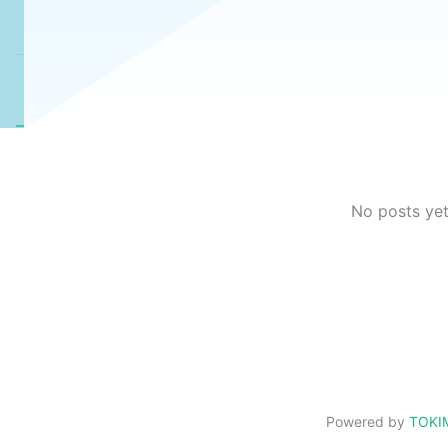
Posts
Collections
Requests
No posts ye
Powered by
TOKI