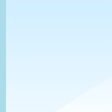
よみやぽこ
@pocoyomiya.bsky.
〽途に倒れてジカプの名を　呼び続
Poco Yomiya 20+ She/Her/Qu
テニ王🎾エンジョイ勢 
平徳(平徳平)と真田受が好き‼️
BlueskyはTOKIMEKIクライ
https://tokimeki.b